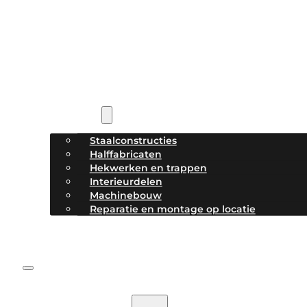
Home
Diensten
Staalconstructies
Halffabricaten
Hekwerken en trappen
Interieurdelen
Machinebouw
Reparatie en montage op locatie
Projecten
Over het bedrijf
Contact
HOME
DIENSTEN