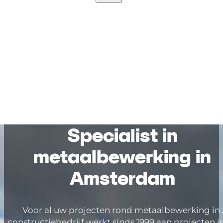
STAALCONSTRUCTIES
HALFFABRICATEN
HEKWERKEN EN TRAPPEN
INTERIEURDELEN
MACHINEBOUW
REPARATIE EN MONTAGE OP LOCATIE
PROJECTEN
OVER HET BEDRIJF
CONTACT
Specialist in
metaalbewerking in
Amsterdam
Voor al uw projecten rond metaalbewerking in
constructiebedrijf werkt sinds 1999 aan projecten