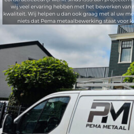
wij veel ervaring hebben met het bewerken van 
kwaliteit. Wij helpen u dan ook graag met al uw 
niets dat Pema metaalbewerking staat voor kwa
Diverse lastechnieken op materi
Het werken met meerdere soorten metalen is voor Pema metaal 
verwezenlijken. Denk hierbij bijvoorbeeld aan het repareren van
Op maat gemaakte producten ingede
Heeft u een schets van uw gewenste product? Bij Pema metaal
zijn. Onze technische specialisten kunnen u precies uitleggen
Onderhoud, fabricage, constructie en
Pema metaal is uw specialist in metaalbewerking in de hoofdst
Onze specialisten helpen u graag met het in kaart brengen v